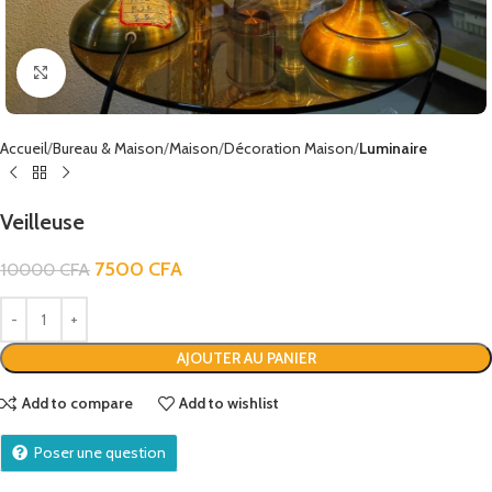
Click to enlarge
Accueil
Bureau & Maison
Maison
Décoration Maison
Luminaire
Veilleuse
7500
CFA
10000
CFA
AJOUTER AU PANIER
Add to compare
Add to wishlist
Poser une question