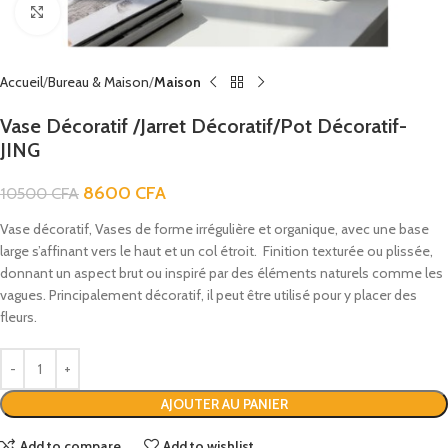
Click to enlarge
Accueil
Bureau & Maison
Maison
Vase Décoratif /Jarret Décoratif/Pot Décoratif-
JING
8600
CFA
10500
CFA
Vase décoratif,
Vases de forme irrégulière et organique, avec une base
large s’affinant vers le haut et un col étroit.
Finition texturée ou plissée,
donnant un aspect brut ou inspiré par des éléments naturels comme les
vagues.
Principalement décoratif, il peut être utilisé pour y placer des
fleurs.
AJOUTER AU PANIER
Add to compare
Add to wishlist