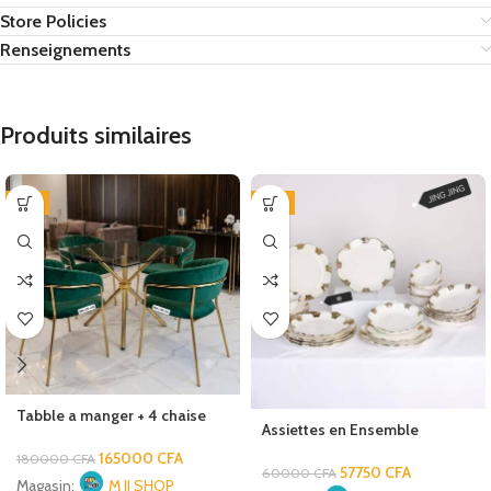
Store Policies
Renseignements
Produits similaires
-8%
-4%
Tabble a manger + 4 chaise
Assiettes en Ensemble
165000
CFA
180000
CFA
57750
CFA
60000
CFA
Magasin:
M JJ SHOP