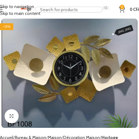
Skip to navigation
0
0
CF
Skip to main content
-13%
Click to enlarge
Accueil
Bureau & Maison
Maison
Décoration Maison
Horloge