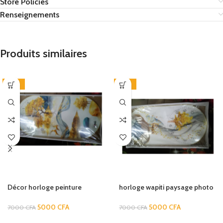
Store Policies
Renseignements
Produits similaires
-29%
-29%
Décor horloge peinture
horloge wapiti paysage photo
affiche photos cadres Art
grande horloge murale
salon décoration toile 3D mur
montre murale horloge pour
5000
CFA
5000
CFA
7000
CFA
7000
CFA
suspendu verre peinture -MJJ
salon -MJJ