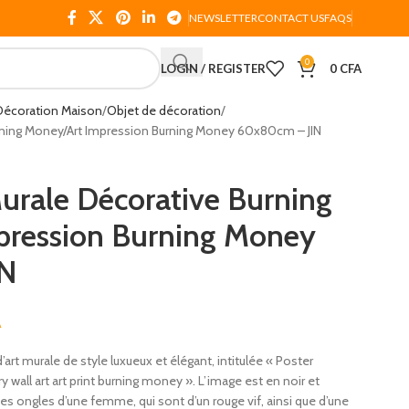
NEWSLETTER
CONTACT US
FAQS
0
LOGIN / REGISTER
0
CFA
Décoration Maison
Objet de décoration
rning Money/Art Impression Burning Money 60x80cm – JIN
urale Décorative Burning
pression Burning Money
IN
A
art murale de style luxueux et élégant, intitulée « Poster
 wall art art print burning money ».
L’image est en noir et
des ongles d’une femme, qui sont d’un rouge vif, ainsi que d’une