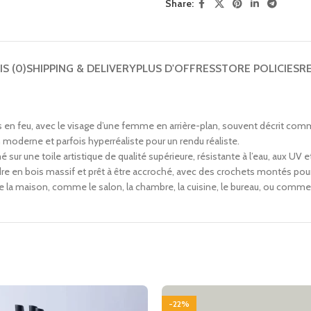
Share:
IS (0)
SHIPPING & DELIVERY
PLUS D'OFFRES
STORE POLICIES
R
ars en feu, avec le visage d’une femme en arrière-plan, souvent décrit co
 moderne et parfois hyperréaliste pour un rendu réaliste.
ur une toile artistique de qualité supérieure, résistante à l’eau, aux UV et
e en bois massif et prêt à être accroché, avec des crochets montés pour fa
 de la maison, comme le salon, la chambre, la cuisine, le bureau, ou comm
-22%