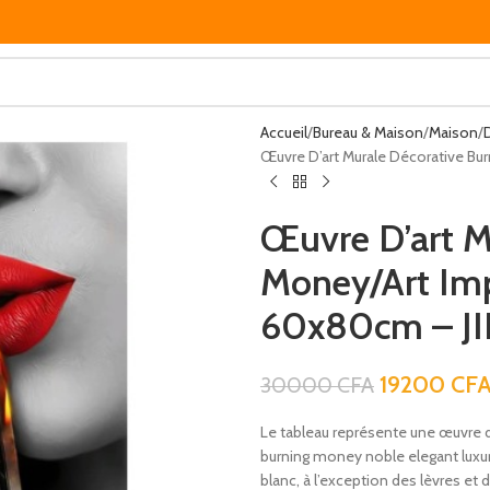
Accueil
Bureau & Maison
Maison
Œuvre D’art Murale Décorative Bu
Œuvre D’art M
Money/Art Im
60x80cm – J
19200
CF
30000
CFA
Le tableau représente une œuvre d’
burning money noble elegant luxury
blanc, à l’exception des lèvres et 