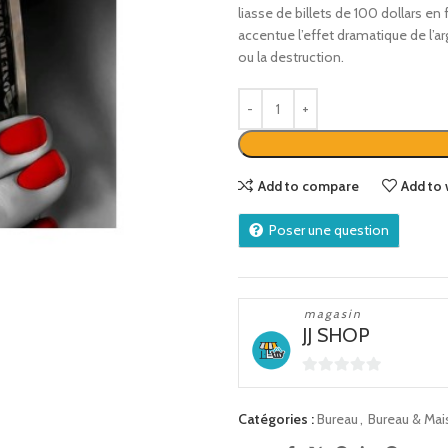
liasse de billets de 100 dollars en 
accentue l’effet dramatique de l’ar
ou la destruction.
Add to compare
Add to 
Poser une question
magasin
JJ SHOP
0
sur
Catégories :
Bureau
,
Bureau & Ma
5