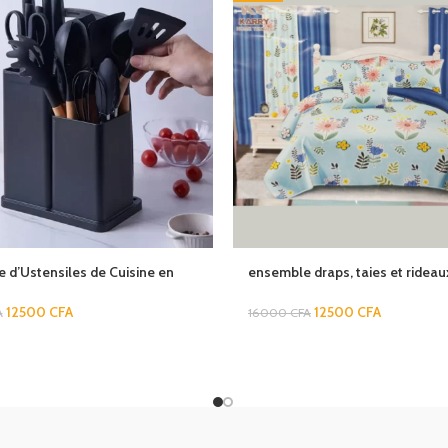
 d’Ustensiles de Cuisine en
ensemble draps, taies et rideau
,18 pièces- WC
tchokoss shop
12500
CFA
12500
CFA
A
16000
CFA