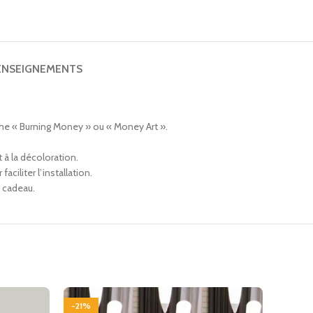
ENSEIGNEMENTS
mme « Burning Money » ou « Money Art ».
 à la décoloration.
ciliter l’installation.
e cadeau.
-21%
-17%