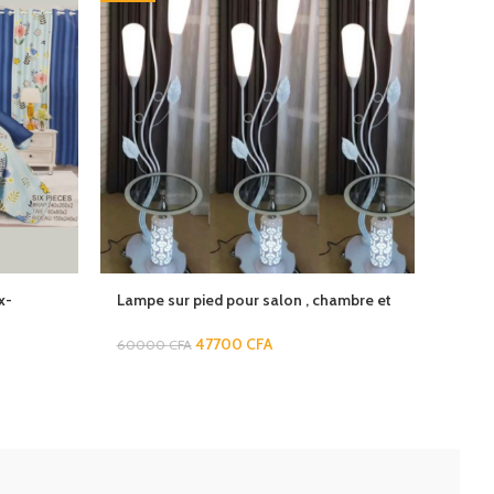
x-
Lampe sur pied pour salon , chambre et
Nordi
bureau
de bu
chamb
47700
CFA
60000
CFA
1200
lumiè