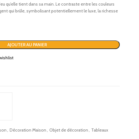
feu qu’elle tient dans sa main.
Le contraste entre les couleurs
gent qui brûle, symbolisant potentiellement le luxe, la richesse
AJOUTER AU PANIER
wishlist
ison
,
Décoration Maison
,
Objet de décoration
,
Tableaux