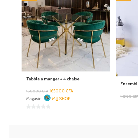
Tabble a manger + 4 chaise
Ensemble
Silicone
165000
CFA
180000
CFA
14500
CF
Magasin:
M JJ SHOP
0
sur
5