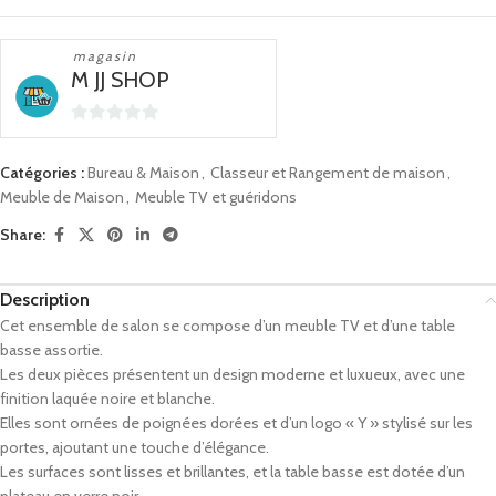
magasin
M JJ SHOP
0
sur
Catégories :
Bureau & Maison
,
Classeur et Rangement de maison
,
5
Meuble de Maison
,
Meuble TV et guéridons
Share:
Description
Cet ensemble de salon se compose d’un meuble TV et d’une table
basse assortie.
Les deux pièces présentent un design moderne et luxueux, avec une
finition laquée noire et blanche.
Elles sont ornées de poignées dorées et d’un logo « Y » stylisé sur les
portes, ajoutant une touche d’élégance.
Les surfaces sont lisses et brillantes, et la table basse est dotée d’un
plateau en verre noir.