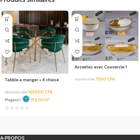
-8%
-25%
Assiettes avec Couvercle 1
PCS
7500
CFA
Tabble a manger + 4 chaise
10000
CFA
165000
CFA
180000
CFA
Magasin:
M JJ SHOP
0
sur
5
A PROPOS