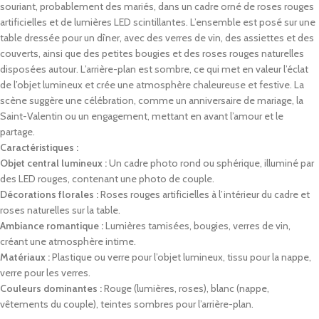
souriant, probablement des mariés, dans un cadre orné de roses rouges
artificielles et de lumières LED scintillantes.
L’ensemble est posé sur une
table dressée pour un dîner, avec des verres de vin, des assiettes et des
couverts, ainsi que des petites bougies et des roses rouges naturelles
disposées autour.
L’arrière-plan est sombre, ce qui met en valeur l’éclat
de l’objet lumineux et crée une atmosphère chaleureuse et festive.
La
scène suggère une célébration, comme un anniversaire de mariage, la
Saint-Valentin ou un engagement, mettant en avant l’amour et le
partage.
Caractéristiques :
Objet central lumineux :
Un cadre photo rond ou sphérique, illuminé par
des LED rouges, contenant une photo de couple.
Décorations florales :
Roses rouges artificielles à l’intérieur du cadre et
roses naturelles sur la table.
Ambiance romantique :
Lumières tamisées, bougies, verres de vin,
créant une atmosphère intime.
Matériaux :
Plastique ou verre pour l’objet lumineux, tissu pour la nappe,
verre pour les verres.
Couleurs dominantes :
Rouge (lumières, roses), blanc (nappe,
vêtements du couple), teintes sombres pour l’arrière-plan.