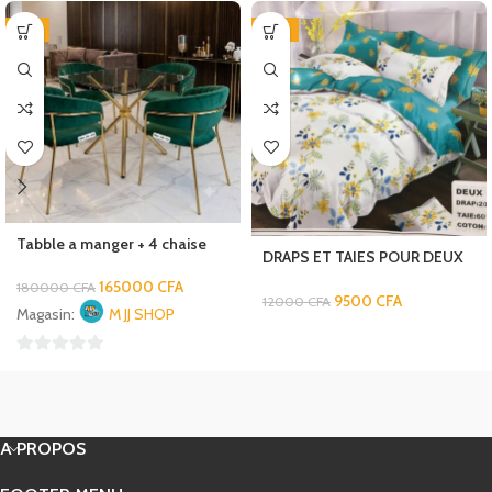
-8%
-21%
Tabble a manger + 4 chaise
DRAPS ET TAIES POUR DEUX
PLACES-BB (Copie)
165000
CFA
180000
CFA
9500
CFA
12000
CFA
Magasin:
M JJ SHOP
0
sur
5
A PROPOS