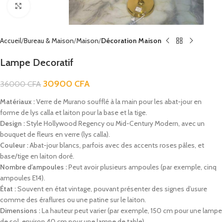
Click to enlarge
Accueil
Bureau & Maison
Maison
Décoration Maison
Lampe Decoratif
30900
CFA
36000
CFA
Matériaux :
Verre de Murano soufflé à la main pour les abat-jour en
forme de lys calla et laiton pour la base et la tige.
Design :
Style Hollywood Regency ou Mid-Century Modern, avec un
bouquet de fleurs en verre (lys calla).
Couleur :
Abat-jour blancs, parfois avec des accents roses pâles, et
base/tige en laiton doré.
Nombre d’ampoules :
Peut avoir plusieurs ampoules (par exemple, cinq
ampoules E14).
État :
Souvent en état vintage, pouvant présenter des signes d’usure
comme des éraflures ou une patine sur le laiton.
Dimensions :
La hauteur peut varier (par exemple, 150 cm pour une lampe
de sol, environ 40 cm pour une lampe de table).