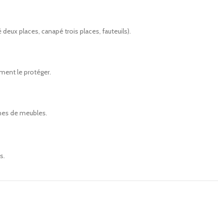
eux places, canapé trois places, fauteuils).
ment le protéger.
rmes de meubles.
s.