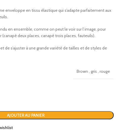
une enveloppe en tissu élastique qui s’adapte parfaitement aux
uils.
ndu en ensemble, comme on peut le voir sur l’image, pour
r (canapé deux places, canapé trois places, fauteuils).
 de s’ajuster à une grande variété de tailles et de styles de
Brown
,
gris
,
rouge
AJOUTER AU PANIER
wishlist