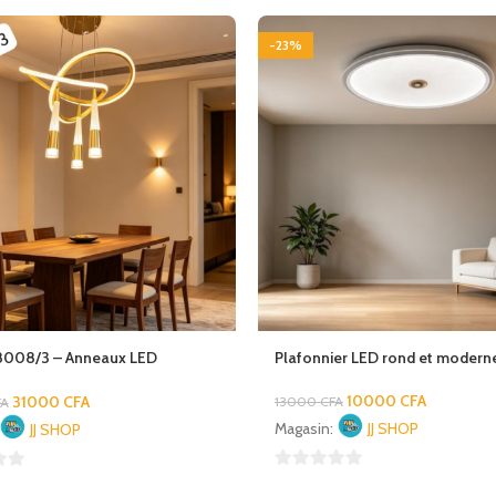
-23%
8008/3 – Anneaux LED
Plafonnier LED rond et modern
s
10000
CFA
31000
CFA
13000
CFA
FA
Magasin:
JJ SHOP
JJ SHOP
0