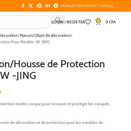
NEWSLETTER
CONTACT US
FAQS
0
LOGIN / REGISTER
0
CFA
Décoration Maison
Objet de décoration
ction Pour Meuble -W -JING
on/Housse de Protection
-W -JING
A
ection textile conçue pour recouvrir et protéger les canapés
soire de décoration et de protection pour les meubles de