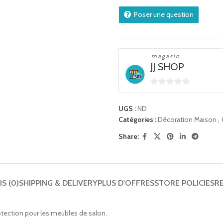
Poser une question
magasin
JJ SHOP
0
sur
UGS :
ND
5
Catégories :
Décoration Maison
,
Share:
IS (0)
SHIPPING & DELIVERY
PLUS D'OFFRES
STORE POLICIES
R
tection pour les meubles de salon.