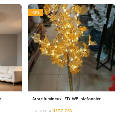
-12%
-16%
e
Arbre lumineux LED-WB-plafonnier
Décor
11500
CFA
13000
CFA
2500