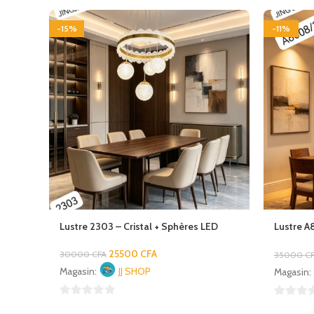
-15%
-11%
Lustre 2303 – Cristal + Sphères LED
Lustre A
Torsadé
25500
CFA
30000
CFA
35000
C
Magasin:
JJ SHOP
Magasin:
0
0