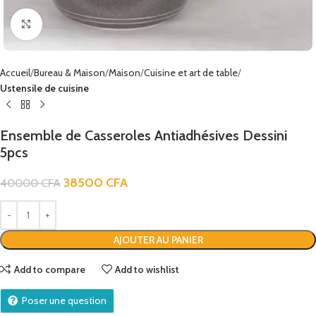
Click to enlarge
Accueil
Bureau & Maison
Maison
Cuisine et art de table
Ustensile de cuisine
Ensemble de Casseroles Antiadhésives Dessini
5pcs
38500
CFA
40000
CFA
AJOUTER AU PANIER
Add to compare
Add to wishlist
Poser une question