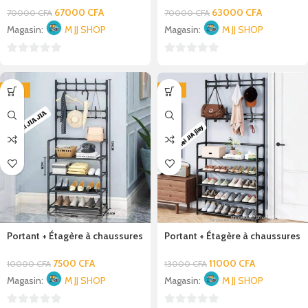
67000
CFA
63000
CFA
70000
CFA
70000
CFA
Magasin:
M JJ SHOP
Magasin:
M JJ SHOP
0
0
sur
sur
-25%
-15%
5
5
Portant + Étagère à chaussures
Portant + Étagère à chaussures
4 niveaux – 154 cm
5 niveaux
7500
CFA
11000
CFA
10000
CFA
13000
CFA
Magasin:
M JJ SHOP
Magasin:
M JJ SHOP