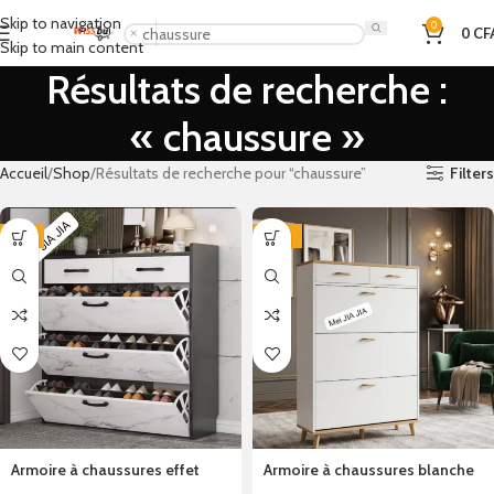
Skip to navigation
0
0
CF
Skip to main content
Résultats de recherche :
« chaussure »
Accueil
Shop
Résultats de recherche pour “chaussure”
Filters
-4%
-10%
Armoire à chaussures effet
Armoire à chaussures blanche
marbre 3 tiroirs
style scandinave